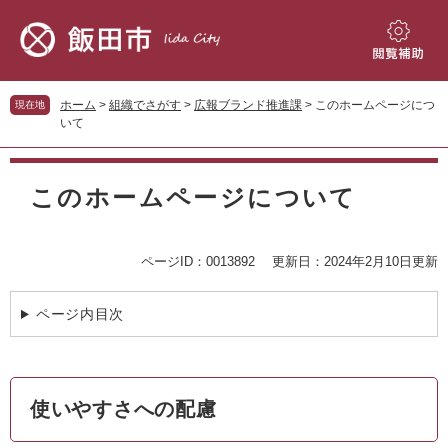
ペ
メ
ー
ニ
ジ
ュ
閲
の
ー
覧
先
を
補
ホーム
>
組織でさがす
>
広報ブランド推進課
>
このホームページにつ
現在地
頭
飛
助
いて
で
ば
す。
し
本
て
文
このホームページについて
本
文
へ
ページID：0013892
更新日：2024年2月10日更新
ページ内目次
使いやすさへの配慮