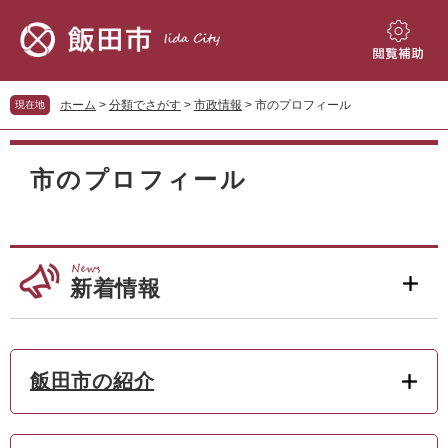
ペ
メ
ー
ニ
ジ
ュ
閲
の
ー
覧
先
を
補
ホーム
>
分類でさがす
>
市政情報
>
市のプロフィール
現在地
頭
飛
助
で
ば
本
す。
し
文
市のプロフィール
て
本
文
へ
新着情報
飯田市の紹介