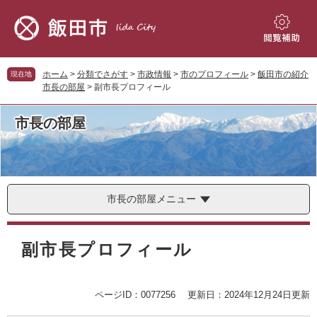
ペ
メ
ー
ニ
ジ
ュ
閲
の
ー
覧
先
を
補
ホーム
>
分類でさがす
>
市政情報
>
市のプロフィール
>
飯田市の紹介
現在地
頭
飛
助
市長の部屋
>
副市長プロフィール
で
ば
す。
し
市長の部屋
て
本
文
へ
市長の部屋メニュー
本
文
副市長プロフィール
ページID：0077256
更新日：2024年12月24日更新