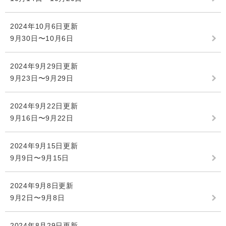
2024年10月6日更新
9月30日〜10月6日
2024年9月29日更新
9月23日〜9月29日
2024年9月22日更新
9月16日〜9月22日
2024年9月15日更新
9月9日〜9月15日
2024年9月8日更新
9月2日〜9月8日
2024年8月29日更新