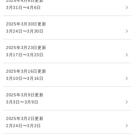
2025年4月6日更新
3月31日〜4月6日
2025年3月30日更新
3月24日〜3月30日
2025年3月23日更新
3月17日〜3月23日
2025年3月16日更新
3月10日〜3月16日
2025年3月9日更新
3月3日〜3月9日
2025年3月2日更新
2月24日〜3月2日