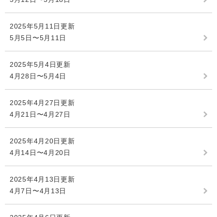
2025年5月11日更新
5月5日〜5月11日
2025年5月4日更新
4月28日〜5月4日
2025年4月27日更新
4月21日〜4月27日
2025年4月20日更新
4月14日〜4月20日
2025年4月13日更新
4月7日〜4月13日