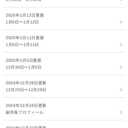
2025年1月12日更新
1月6日〜1月12日
2025年1月11日更新
1月5日〜1月11日
2025年1月5日更新
12月30日〜1月5日
2024年12月29日更新
12月23日〜12月29日
2024年12月24日更新
副市長プロフィール