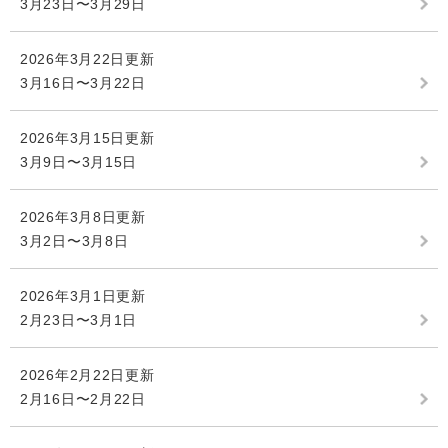
3月23日〜3月29日
2026年3月22日更新
3月16日〜3月22日
2026年3月15日更新
3月9日〜3月15日
2026年3月8日更新
3月2日〜3月8日
2026年3月1日更新
2月23日〜3月1日
2026年2月22日更新
2月16日〜2月22日