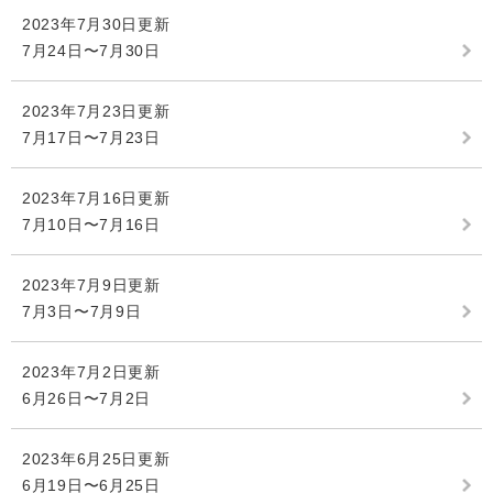
2023年7月30日更新
7月24日〜7月30日
2023年7月23日更新
7月17日〜7月23日
2023年7月16日更新
7月10日〜7月16日
2023年7月9日更新
7月3日〜7月9日
2023年7月2日更新
6月26日〜7月2日
2023年6月25日更新
6月19日〜6月25日