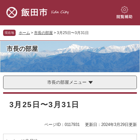
ペ
メ
ー
ニ
ジ
ュ
閲
の
ー
覧
先
を
補
ホーム
>
市長の部屋
>
3月25日〜3月31日
現在地
頭
飛
助
で
ば
市長の部屋
す。
し
て
本
文
へ
市長の部屋メニュー
本
文
3月25日〜3月31日
ページID：0117931
更新日：2024年3月29日更新