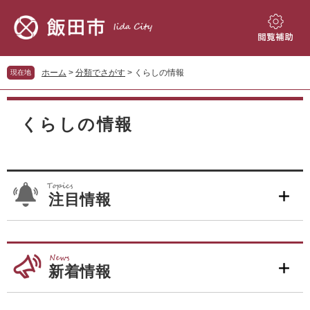
ペ
メ
ー
ニ
ジ
ュ
閲
の
ー
覧
先
を
補
ホーム
>
分類でさがす
>
くらしの情報
現在地
頭
飛
助
で
ば
本
す。
し
文
くらしの情報
て
本
文
へ
注目情報
新着情報