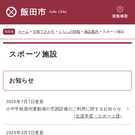
ペ
メ
ー
ニ
ジ
ュ
閲
の
ー
覧
先
を
補
ホーム
>
分類でさがす
>
くらしの情報
>
施設案内
>
スポーツ施設
現在地
頭
飛
助
で
ば
本
す。
し
文
スポーツ施設
て
本
文
へ
お知らせ
2026年7月7日更新
小中学校屋内運動場の空調設備のご利用に関するお知らせ
生涯学習・スポーツ課
2026年3月2日更新