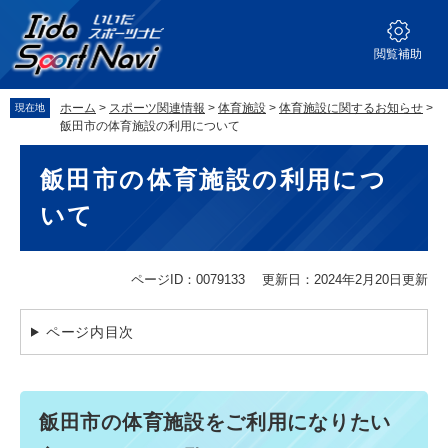
ペ
メ
ー
ニ
ジ
ュ
閲覧補助
の
ー
先
を
ホーム
>
スポーツ関連情報
>
体育施設
>
体育施設に関するお知らせ
>
現在地
頭
飛
飯田市の体育施設の利用について
で
ば
本
す。
し
飯田市の体育施設の利用につ
文
て
本
いて
文
へ
ページID：0079133
更新日：2024年2月20日更新
ページ内目次
飯田市の体育施設をご利用になりたい