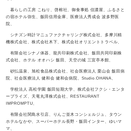
暮らしの工房 こねり、啓榕社、御食事処 信濃屋、ふるさと
の宿ホテル弥生、飯田信用金庫、医療法人秀成会 波多野医
院、
シチズン時計マニュファクチャリング株式会社、多摩川精
機株式会社、株式会社木下、株式会社オリエントトラベル、
有限会社シナノ体器、龍共印刷株式会社、飯田共同印刷株
式会社、ホテル オオハシ 飯田、天空の城 三宜亭本館、
砂払温泉、旭松食品株式会社、社会医療法人 栗山会 飯田病
院、社会医療法人 健和会 健和会病院、Studio.OHANA、
学校法人 高松学園 飯田短期大学、株式会社フクシ・エンタ
ープライズ、天竜丸澤株式会社、RESTAURANT
IMPROMPTU、
有限会社関島水引店、りんご並木コンシェルジュ、タウン
ホテルなかや、スーパーホテル長野・飯田インター、ゆいマ
マ、