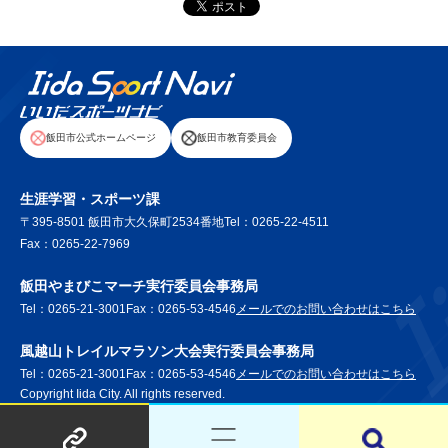
飯田市公式ホームページ
飯田市教育委員会
生涯学習・スポーツ課
〒395-8501 飯田市大久保町2534番地
Tel：0265-22-4511
Fax：0265-22-7969
飯田やまびこマーチ実行委員会事務局
Tel：0265-21-3001
Fax：0265-53-4546
飯
メールでのお問い合わせはこちら
田
風越山トレイルマラソン大会実行委員会事務局
や
Tel：0265-21-3001
Fax：0265-53-4546
風
メールでのお問い合わせはこちら
ま
Copyright Iida City. All rights reserved.
越
び
山
こ
ト
マ