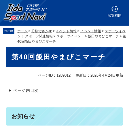
ペ
メ
ー
ニ
ジ
ュ
閲覧補助
の
ー
先
を
ホーム
>
分類でさがす
>
イベント情報
>
イベント情報
>
スポーツイベ
現在地
頭
飛
ント
スポーツ関連情報
>
スポーツイベント
>
飯田やまびこマーチ
>
第
で
ば
40回飯田やまびこマーチ
す。
し
本
て
第40回飯田やまびこマーチ
文
本
文
へ
ページID：1209012
更新日：2026年4月24日更新
ページ内目次
お知らせ