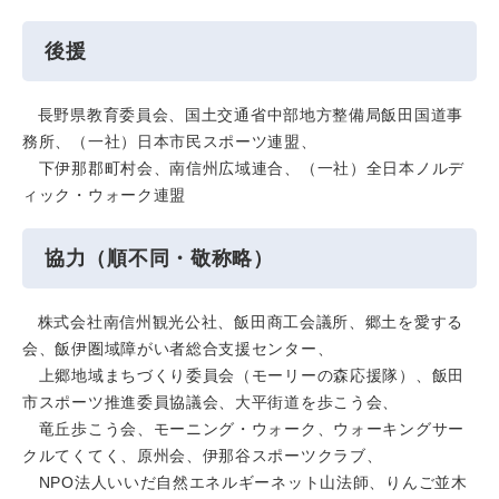
後援
長野県教育委員会、国土交通省中部地方整備局飯田国道事
務所、（一社）日本市民スポーツ連盟、
下伊那郡町村会、南信州広域連合、（一社）全日本ノルデ
ィック・ウォーク連盟
協力（順不同・敬称略）
株式会社南信州観光公社、飯田商工会議所、郷土を愛する
会、飯伊圏域障がい者総合支援センター、
上郷地域まちづくり委員会（モーリーの森応援隊）、飯田
市スポーツ推進委員協議会、大平街道を歩こう会、
竜丘歩こう会、モーニング・ウォーク、ウォーキングサー
クルてくてく、原州会、伊那谷スポーツクラブ、
NPO法人いいだ自然エネルギーネット山法師、りんご並木