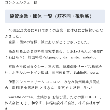
コンシェルジュ 他
協賛企業・団体 一覧（順不同・敬称略）
40回記念大会に向けて多くの企業・団体様にご協賛いただ
きました。
企業・団体の皆様、誠にありがとうございました。
高森町商工会名物料理研究委員会、しあわせらんど(長屋門
くわはら※)、韓国料理Palganpot、damanito、aohato、
有限会社飯田タクシー、三の蔵、昭和保険サービス株式会
社、ホテルルートイン飯田、三河家食堂、SablieR、sora、
伊那谷シュークリーム ココロン、みなみ信州農業共同組
合、鳥料理 会席料理 とりきん、割烹 かに料理 糸へん、
waratte coffee、土鍋炊き お結び屋、たかの葉COFFEE、
株式会社 しま、和泉庄、神稲建設株式会社、株式会社キザ
キ、