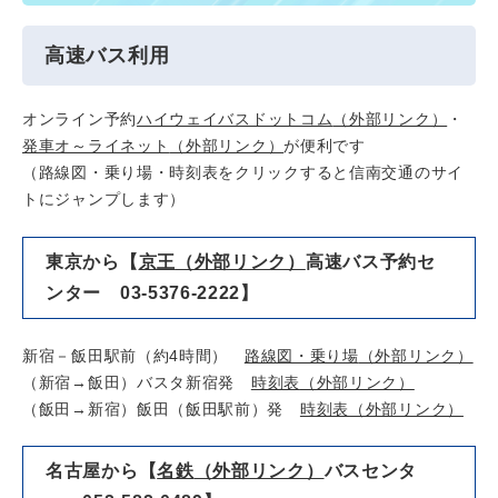
高速バス利用
オンライン予約
ハイウェイバスドットコム
（外部リンク）
・
発車オ～ライネット
（外部リンク）
が便利です
（路線図・乗り場・時刻表をクリックすると信南交通のサイ
トにジャンプします）
東京から【
京王
（外部リンク）
高速バス予約セ
ンター 03-5376-2222】
新宿－飯田駅前（約4時間）
路線図・乗り場
（外部リンク）
（新宿→飯田）バスタ新宿発
時刻表
（外部リンク）
（飯田→新宿）飯田（飯田駅前）発
時刻表
（外部リンク）
名古屋から【
名鉄
（外部リンク）
バスセンタ