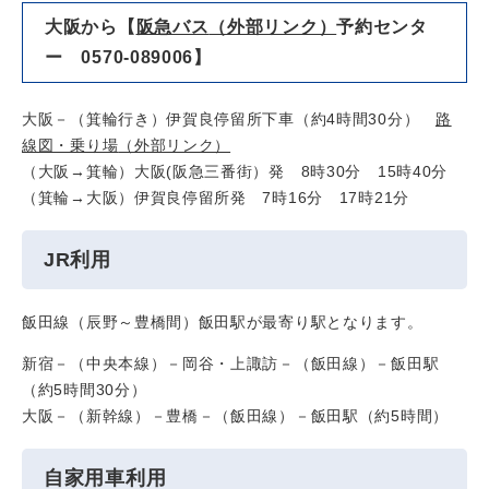
大阪から【
阪急バス
（外部リンク）
予約センタ
ー 0570-089006】
大阪－（箕輪行き）伊賀良停留所下車（約4時間30分）
路
線図・乗り場
（外部リンク）
（大阪→箕輪）大阪(阪急三番街）発 8時30分 15時40分
（箕輪→大阪）伊賀良停留所発 7時16分 17時21分
JR
利用
飯田線（辰野～豊橋間）飯田駅が最寄り駅となります。
新宿－（中央本線）－岡谷・上諏訪－（飯田線）－飯田駅
（約5時間30分）
大阪－（新幹線）－豊橋－（飯田線）－飯田駅（約5時間）
自家用車利用