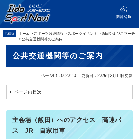
ペ
メ
ー
ニ
ジ
ュ
閲覧補助
の
ー
先
を
ホーム
>
スポーツ関連情報
>
スポーツイベント
>
飯田やまびこマーチ
現在地
頭
飛
>
公共交通機関等のご案内
で
ば
本
す。
し
公共交通機関等のご案内
文
て
本
文
へ
ページID：0020110
更新日：2026年2月18日更新
ページ内目次
主会場（飯田）へのアクセス 高速バ
ス JR 自家用車