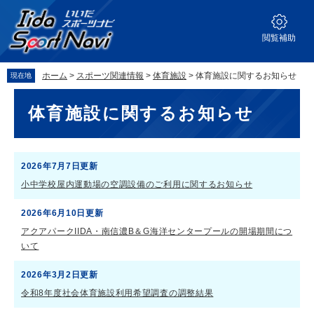
ペ
メ
ー
ニ
ジ
ュ
閲覧補助
の
ー
先
を
ホーム
>
スポーツ関連情報
>
体育施設
>
体育施設に関するお知らせ
現在地
頭
飛
で
ば
本
体育施設に関するお知らせ
す。
し
文
て
本
文
2026年7月7日更新
へ
小中学校屋内運動場の空調設備のご利用に関するお知らせ
2026年6月10日更新
アクアパークIIDA・南信濃B＆G海洋センタープールの開場期間につ
いて
2026年3月2日更新
令和8年度社会体育施設利用希望調査の調整結果