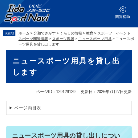
ペ
メ
ー
ニ
ジ
ュ
閲覧補助
の
ー
先
を
ホーム
>
分類でさがす
>
くらしの情報
>
教育
>
スポーツ・イベント
現在地
頭
飛
スポーツ関連情報
>
スポーツ振興
>
ニュースポーツ用具
>
ニュースポ
で
ば
ーツ用具を貸し出します
す。
し
本
て
ニュースポーツ用具を貸し出
文
本
文
します
へ
ページID：129129129
更新日：2026年7月27日更新
ページ内目次
ニュースポーツ用具の貸し出しについ