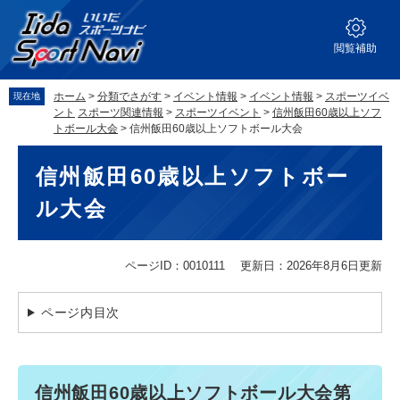
ペ
メ
ー
ニ
ジ
ュ
閲覧補助
の
ー
先
を
ホーム
>
分類でさがす
>
イベント情報
>
イベント情報
>
スポーツイベ
現在地
頭
飛
ント
スポーツ関連情報
>
スポーツイベント
>
信州飯田60歳以上ソフ
で
ば
トボール大会
>
信州飯田60歳以上ソフトボール大会
す。
し
本
て
信州飯田60歳以上ソフトボー
文
本
文
ル大会
へ
ページID：0010111
更新日：2026年8月6日更新
ページ内目次
信州飯田60歳以上ソフトボール大会第