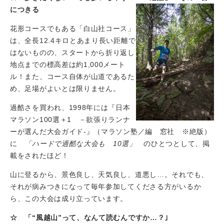
につきる
花形コースでもある「白山社コース」
は、全長12.4キロとあまり長い距離で
はないものの、スタートから折り返し
地点までの標高差は約1,000メート
ル！また、コース自体が山道であるた
め、足場がよいとは限りません。
過酷さを買われ、1998年には『日本
マラソン100選＋1 －欲張りランナ
ーが選んだ大会ガイド-』（マラソン塾／編 窓社 ※絶版）
に
「ハードで過酷な大会も 10選」
のひとつとして、掲
載をされたほど！
山に登るから、景色良し、天気良し、道悪し…。それでも、
それが病みつきになって毎年参加してくださる方がいるか
ら、この大会は成り立っています。
☆ 「“風越山”って、なんて読むんですか…？｣