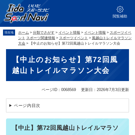
ペ
メ
ー
ニ
ジ
ュ
閲覧補助
の
ー
先
を
ホーム
>
分類でさがす
>
イベント情報
>
イベント情報
>
スポーツイベ
現在地
頭
飛
ント
スポーツ関連情報
>
スポーツイベント
>
風越山トレイルマラソン
で
ば
大会
>
【中止のお知らせ】第72回風越山トレイルマラソン大会
す。
し
本
て
【中止のお知らせ】第72回風
文
本
文
越山トレイルマラソン大会
へ
ページID：0068569
更新日：2026年7月3日更新
ページ内目次
【中止】第72回風越山トレイルマラソ