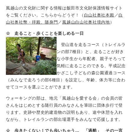
風越山の文化財に関する情報は飯田市文化財保護情報サイト
をご覧ください。こちらからどうぞ！（
白山社奥社本殿
／
白
山社奥社幣・拝殿、随身門
／
風越山白山社奥社境内地
）
☆ 走ること・歩くことを楽しめる一日
登山道を走るコース（トレイルラ
ンの部7種目）と、走ることが好き
な小学生から年配者、親子そろって
気軽に走ることのできる、平成記念
かざこし子どもの森公園通過コース
（みんなで走ろうの部6種目）を設定し、年齢、体力等に合わ
せてコースを選ぶことができます。
ウォーキングの部は、地元「風越山を愛する会」の会員の皆
さんをはじめとする随行員のみなさんを筆頭に団体歩行で登
ります。史跡や歴史的建造物の説明もあり、途中休憩を入れ
ながら、トレイルランの部出場選手をみんなで応援します。
☆ 歩きたくない！でも歩いちゃう… 「過酷」 その一言