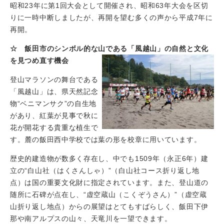
昭和23年に第1回大会として開催され、昭和63年大会を区切
りに一時中断しましたが、再開を望む多くの声から平成7年に
再開。
☆ 飯田市のシンボル的な山である「風越山」の自然と文化
を見つめ直す機会
登山マラソンの舞台である
「風越山」は、県天然記念
物“ベニマンサク”の自生地
があり、紅葉が見事で秋に
花が開花する貴重な植生で
す。麓の飯田西中学校では葉の形を校章に用いています。
歴史的建造物が数多く存在し、中でも1509年（永正6年）建
立の“白山社（はくさんしゃ）”（白山社コース折り返し地
点）は国の重要文化財に指定されています。また、登山道の
随所に石碑が点在し、“虚空蔵山（こくぞうさん）”（虚空蔵
山折り返し地点）からの展望はとてもすばらしく、飯田下伊
那や南アルプスの山々、天竜川を一望できます。