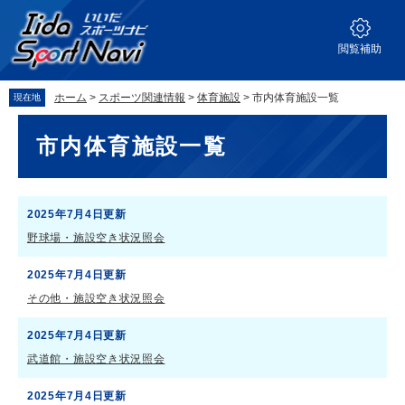
ペ
メ
ー
ニ
ジ
ュ
閲覧補助
の
ー
先
を
ホーム
>
スポーツ関連情報
>
体育施設
>
市内体育施設一覧
現在地
頭
飛
で
ば
本
市内体育施設一覧
す。
し
文
て
本
文
2025年7月4日更新
へ
野球場・施設空き状況照会
2025年7月4日更新
その他・施設空き状況照会
2025年7月4日更新
武道館・施設空き状況照会
2025年7月4日更新