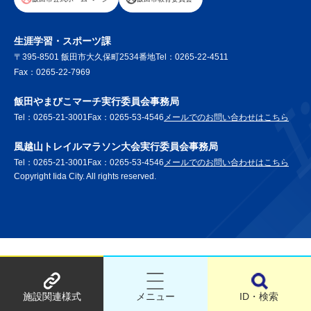
生涯学習・スポーツ課
〒395-8501 飯田市大久保町2534番地
Tel：0265-22-4511
Fax：0265-22-7969
飯田やまびこマーチ実行委員会事務局
Tel：0265-21-3001
Fax：0265-53-4546
飯
メールでのお問い合わせはこちら
田
風越山トレイルマラソン大会実行委員会事務局
や
Tel：0265-21-3001
Fax：0265-53-4546
風
メールでのお問い合わせはこちら
ま
Copyright Iida City. All rights reserved.
越
び
山
こ
ト
マ
レ
ー
イ
チ
ル
実
マ
行
ラ
委
施設関連様式
メニュー
ID・検索
ソ
員