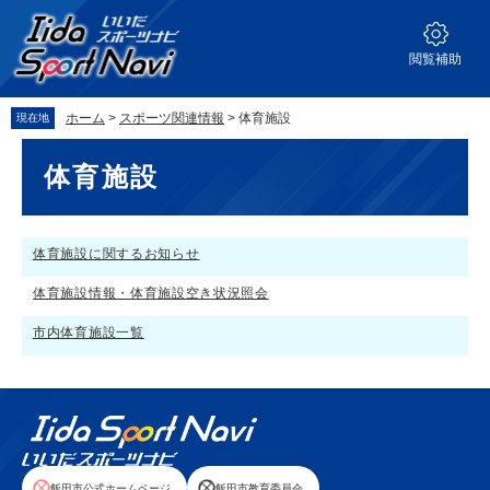
ペ
メ
ー
ニ
ジ
ュ
閲覧補助
の
ー
先
を
ホーム
>
スポーツ関連情報
>
体育施設
現在地
頭
飛
で
ば
本
体育施設
す。
し
文
て
本
文
体育施設に関するお知らせ
へ
体育施設情報・体育施設空き状況照会
市内体育施設一覧
飯田市公式ホームページ
飯田市教育委員会