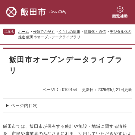
ペ
メ
ー
ニ
ジ
ュ
閲
の
ー
覧
先
を
補
ホーム
>
分類でさがす
>
くらしの情報
>
情報化・通信
>
デジタル化の
現在地
頭
飛
助
推進
飯田市オープンデータライブラリ
で
ば
す。
し
本
て
文
飯田市オープンデータライブラ
本
文
リ
へ
ページID：0109154
更新日：2026年5月21日更新
ページ内目次
飯田市では、飯田市が保有する統計や施設・地域に関する情報
を、市民や事業者のみなさまに利用、活用していただきやすいよ