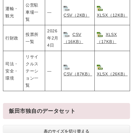
公営駐
運輸・
車場一
—
CSV（2KB）
XLSX（12KB）
観光
覧
2026
投票所
CSV
XLSX
行財政
年2月
一覧
（16KB）
（17KB）
4日
リサイ
司法・
クルス
安全・
テーシ
—
CSV（87KB）
XLSX（26KB）
環境
ョン一
覧
飯田市独自のデータセット
表のサイズを切り替える