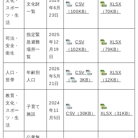
文化・
2025
文化財
CSV
XLSX
スポー
年6月
一覧
（100KB）
（70KB）
ツ・生
23日
活
指定緊
2025
司法・
急避難
年12
CSV
XLSX
安全・
場所一
月19
（102KB）
（79KB）
衛生
覧
日
2026
人口・
年齢別
CSV
XLSX
年5月
世帯
人口
（
3KB）
（12KB）
21日
教育・
文化・
2024
子育て
スポー
年11
CSV（30KB）
XLSX（31KB）
施設
ツ・生
月5日
活
公衆無