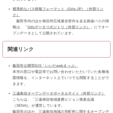
標準的なバス情報フォーマット（Gtfs-JP）
（外部リン
ク）
飯田市内のほか南信州広域連合管内を走る路線バスの情
報は、「
Gtfsデータリポジトリ
（外部リンク）
」にてオー
プンデータとして公開されています。
関連リンク
飯田市公開型GIS「いいだwebまっぷ」
本市の窓口や電話等でお問い合わせいただいていた各種地
図情報を、インターネット上でいつでも閲覧することがで
きます。
三遠南信オープンデータポータルサイト
（外部リンク）
こちらは、「三遠南信地域連携ビジョン推進会議
（SENA)」が運営しています。
飯田市のほか、三遠南信地域の市町村に関するオープンデ