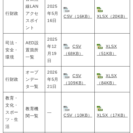
線LAN
2025
行財政
アクセ
年5月
CSV（16KB）
XLSX（20KB）
スポイ
16日
ント
2025
司法・
AED設
年12
CSV
XLSX
安全・
置箇所
月19
（68KB）
（51KB）
環境
一覧
日
オープ
2026
CSV
XLSX
行財政
ンデー
年5月
（109KB）
（84KB）
タ一覧
21日
教育・
文化・
教育機
スポー
—
CSV（10KB）
XLSX（17KB）
関一覧
ツ・生
活