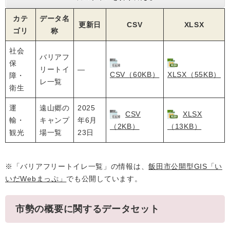
カテ
データ名
更新日
CSV
XLSX
ゴリ
称
社会
バリアフ
保
リートイ
—
CSV（60KB）
XLSX（55KB）
障・
レ一覧
衛生
運
遠山郷の
2025
CSV
XLSX
輸・
キャンプ
年6月
（2KB）
（13KB）
観光
場一覧
23日
※「バリアフリートイレ一覧」の情報は、
飯田市公開型GIS「い
いだWebまっぷ」
でも公開しています。
市勢の概要に関するデータセット