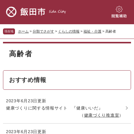
ペ
メ
ー
ニ
ジ
ュ
閲
の
ー
覧
先
を
補
ホーム
>
分類でさがす
>
くらしの情報
>
福祉・介護
>
高齢者
現在地
頭
飛
助
で
ば
本
す。
し
文
高齢者
て
本
文
へ
おすすめ情報
2023年6月23日更新
健康づくりに関する情報サイト 『健康いいだ』
健康づくり推進室
2023年6月23日更新