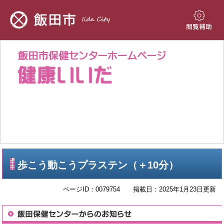
ペ
メ
ー
ニ
ジ
ュ
閲
の
ー
覧
先
を
補
頭
飛
助
で
ば
す。
し
て
本
文
へ
本
歩こう動こうプラステン（＋10分）
文
ページID：0079754
掲載日：2025年1月23日更新
飯田保健センターからのお