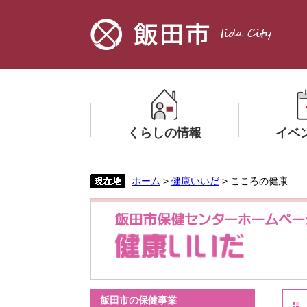
ペ
メ
ー
ニ
ジ
ュ
の
ー
先
を
頭
飛
で
ば
す。
し
くらしの情報
イベ
て
本
文
メ
メ
ホーム
>
健康いいだ
> こころの健康
へ
ニ
ニ
ュ
ュ
ー
ー
を
を
ひ
ひ
ら
ら
く
く
本
飯田市の保健事業