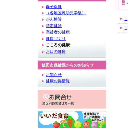
文
母子保健
（各地区乳幼児学級）
こ
がん検診
特定健診
こ
高齢者の健康
健康づくり
こころの健康
お口の健康
飯田市保健課からのお知らせ
お知らせ
健康お得情報