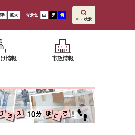
標準
拡大
白
黒
青
背景色
ID・検索
向け情報
市政情報
メ
ニ
健康いいだ
ュ
ー
を
ひ
ら
く