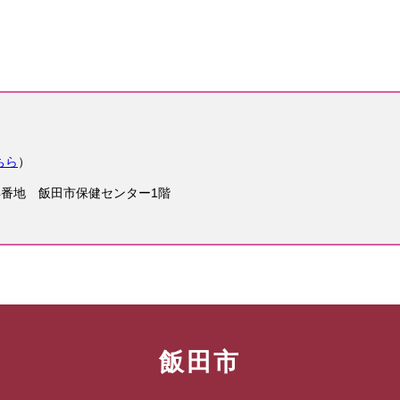
ちら
）
34番地 飯田市保健センター1階
飯田市