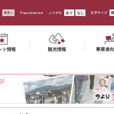
Translation
あり
なし
本文へ
ふりがな
文字サイズ
ント情報
観光情報
事業者
メ
メ
ニ
ニ
ュ
ュ
ー
ー
を
を
ひ
ひ
ら
ら
く
く