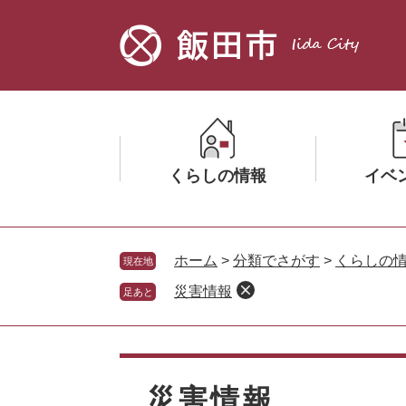
ペ
メ
ー
ニ
ジ
ュ
の
ー
先
を
頭
飛
で
ば
す。
し
くらしの情報
イベ
て
本
文
メ
メ
へ
ニ
ニ
ホーム
>
分類でさがす
>
くらしの
現在地
ュ
ュ
災害情報
足あと
ー
ー
を
を
ひ
ひ
本
ら
ら
文
く
く
災害情報