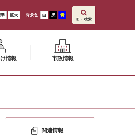
標準
拡大
白
黒
青
背景色
ID・検索
向け情報
市政情報
メ
ニ
ュ
ー
を
ひ
ら
く
関連情報