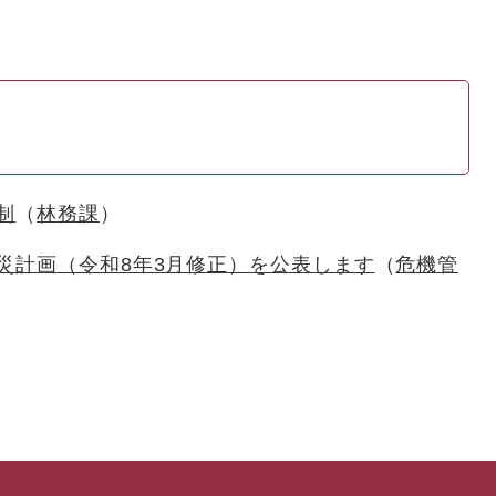
制
林務課
災計画（令和8年3月修正）を公表します
危機管