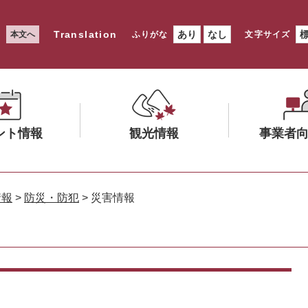
Translation
あり
なし
本文へ
ふりがな
文字サイズ
ント情報
観光情報
事業者
メ
メ
ニ
ニ
情報
>
防災・防犯
>
災害情報
ュ
ュ
ー
ー
を
を
ひ
ひ
ら
ら
く
く