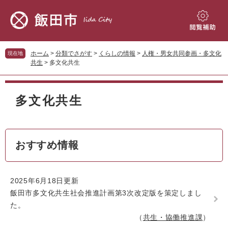
ペ
メ
ー
ニ
ジ
ュ
閲
の
ー
覧
先
を
補
ホーム
>
分類でさがす
>
くらしの情報
>
人権・男女共同参画・多文化
現在地
頭
飛
助
共生
>
多文化共生
で
ば
す。
し
本
て
文
多文化共生
本
文
へ
おすすめ情報
2025年6月18日更新
飯田市多文化共生社会推進計画第3次改定版を策定しまし
た。
共生・協働推進課