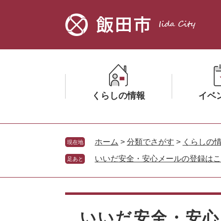
ペ
メ
ー
ニ
ジ
ュ
の
ー
先
を
頭
飛
で
ば
す。
し
くらしの情報
イベ
て
本
文
メ
メ
へ
ニ
ニ
ホーム
>
分類でさがす
>
くらしの
現在地
ュ
ュ
いいだ安全・安心メールの登録はこ
足あと
ー
ー
を
を
ひ
ひ
本
ら
ら
文
く
く
いいだ安全・安