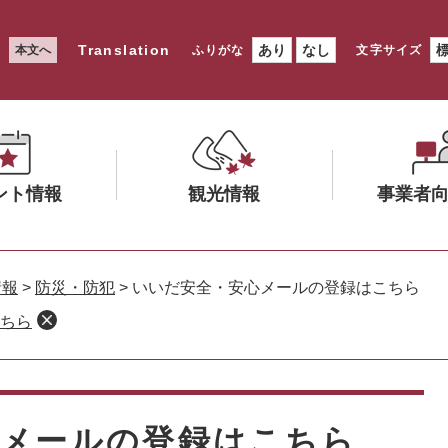
Translation
あり
なし
本文へ
ふりがな
文字サイズ
ント情報
観光情報
事業者
メ
メ
ニ
ニ
情報
>
防災・防犯
>
いいだ安全・安心メールの登録はこちら
ュ
ュ
ちら
ー
ー
を
を
ひ
ひ
ら
ら
く
く
心メールの登録はこちら