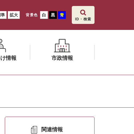
標準
拡大
白
黒
青
背景色
ID・検索
向け情報
市政情報
メ
ニ
ュ
ー
を
ひ
ら
く
関連情報