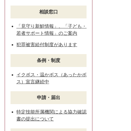
相談窓口
「見守り新鮮情報」、「子ども・
若者サポート情報」のご案内
犯罪被害給付制度があります
条例・制度
イクボス・温かボス（あったかボ
ス）宣言継続中
申請・届出
特定技能所属機関による協力確認
書の提出について