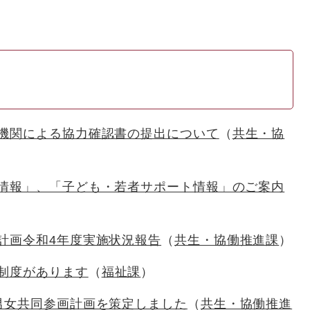
機関による協力確認書の提出について
共生・協
情報」、「子ども・若者サポート情報」のご案内
計画令和4年度実施状況報告
共生・協働推進課
制度があります
福祉課
男女共同参画計画を策定しました
共生・協働推進