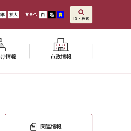
標準
拡大
白
黒
青
背景色
ID・検索
向け情報
市政情報
メ
ニ
ュ
ー
を
ひ
ら
く
関連情報