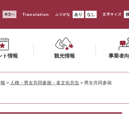
Translation
あり
なし
本文へ
ふりがな
文字サイズ
ント情報
観光情報
事業者
メ
メ
ニ
ニ
情報
>
人権・男女共同参画・多文化共生
>
男女共同参画
ュ
ュ
ー
ー
を
を
ひ
ひ
ら
ら
く
く