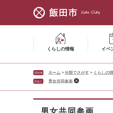
ペ
メ
ー
ニ
ジ
ュ
の
ー
先
を
頭
飛
で
ば
す。
し
くらしの情報
イベ
て
本
文
メ
メ
へ
ニ
ニ
ホーム
>
分類でさがす
>
くらしの
現在地
ュ
ュ
男女共同参画
足あと
ー
ー
を
を
ひ
ひ
本
ら
ら
文
く
く
男女共同参画