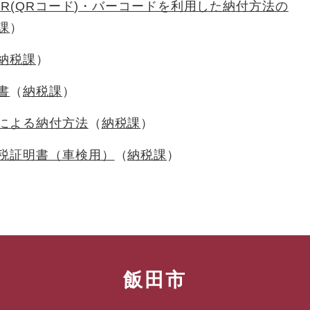
QR(QRコード)・バーコードを利用した納付方法の
課
納税課
書
納税課
による納付方法
納税課
税証明書（車検用）
納税課
飯田市