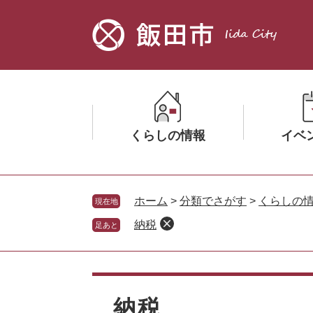
ペ
メ
ー
ニ
ジ
ュ
の
ー
先
を
頭
飛
で
ば
す。
し
くらしの情報
イベ
て
本
文
メ
メ
へ
ニ
ニ
ホーム
>
分類でさがす
>
くらしの
現在地
ュ
ュ
納税
足あと
ー
ー
を
を
ひ
ひ
本
ら
ら
文
く
く
納税