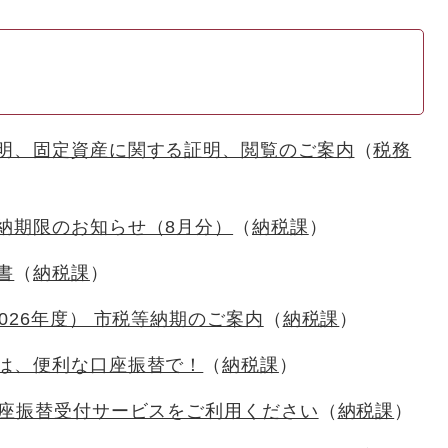
明、固定資産に関する証明、閲覧のご案内
税務
納期限のお知らせ（8月分）
納税課
書
納税課
026年度） 市税等納期のご案内
納税課
は、便利な口座振替で！
納税課
口座振替受付サービスをご利用ください
納税課