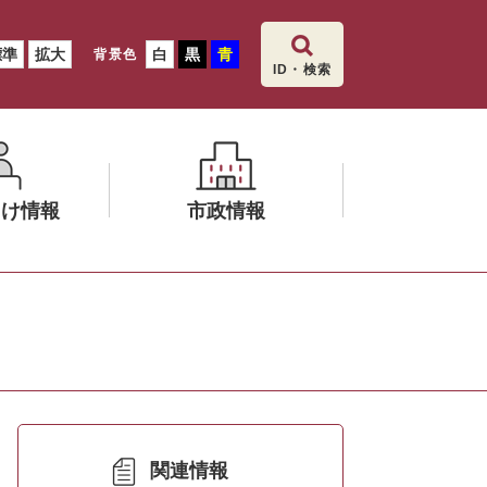
標準
拡大
白
黒
青
背景色
ID・検索
向け情報
市政情報
メ
ニ
ュ
ー
を
ひ
ら
く
関連情報