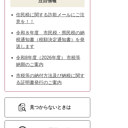
注目情報
住民税に関する詐欺メールにご注
意を！！
令和８年度 市民税・県民税の納
税通知書（税額決定通知書）を発
送します
令和8年度（2026年度） 市税等
納期のご案内
市税等の納付方法及び納税に関す
る証明書発行のご案内
見つからないときは