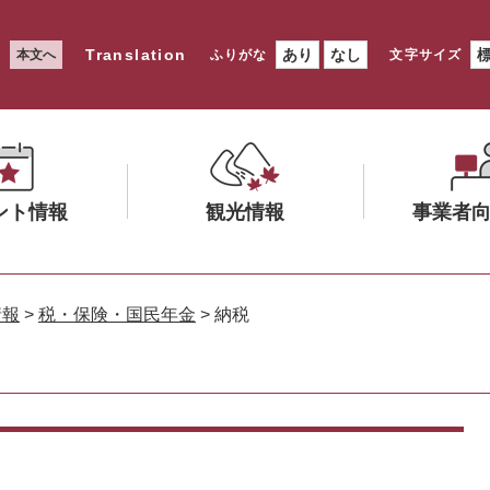
Translation
あり
なし
本文へ
ふりがな
文字サイズ
ント情報
観光情報
事業者
メ
メ
ニ
ニ
情報
>
税・保険・国民年金
>
納税
ュ
ュ
ー
ー
を
を
ひ
ひ
ら
ら
く
く