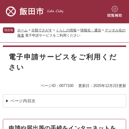
ペ
メ
ー
ニ
ジ
ュ
閲
の
ー
覧
先
を
補
ホーム
>
分類でさがす
>
くらしの情報
>
情報化・通信
>
デジタル化の
現在地
頭
飛
助
推進
電子申請サービスをご利用ください
で
ば
す。
し
本
て
文
電子申請サービスをご利用くだ
本
文
さい
へ
ページID：0077100
更新日：2025年12月2日更新
ページ内目次
申請や届出等の手続をインターネットを