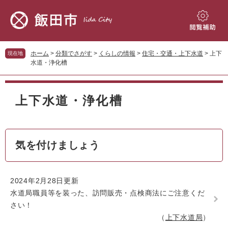
ペ
メ
ー
ニ
ジ
ュ
閲
の
ー
覧
先
を
補
ホーム
>
分類でさがす
>
くらしの情報
>
住宅・交通・上下水道
>
上下
現在地
頭
飛
助
水道・浄化槽
で
ば
す。
し
本
て
文
上下水道・浄化槽
本
文
へ
気を付けましょう
2024年2月28日更新
水道局職員等を装った、訪問販売・点検商法にご注意くだ
さい！
上下水道局