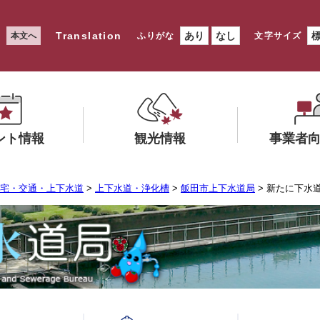
Translation
あり
なし
本文へ
ふりがな
文字サイズ
ント情報
観光情報
事業者
メ
メ
宅・交通・上下水道
>
上下水道・浄化槽
>
飯田市上下水道局
> 新たに下水
ニ
ニ
ュ
ュ
ー
ー
を
を
ひ
ひ
ら
ら
く
く