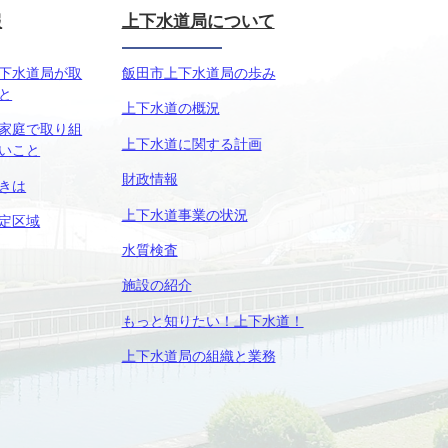
報
上下水道局について
下水道局が取
飯田市上下水道局の歩み
と
上下水道の概況
家庭で取り組
上下水道に関する計画
いこと
財政情報
きは
上下水道事業の状況
定区域
水質検査
施設の紹介
もっと知りたい！上下水道！
上下水道局の組織と業務