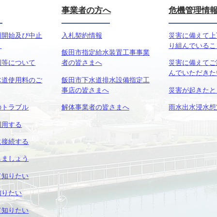
事業者の方へ
危機管理情
用開始及び中止
入札契約情報
災害に備えて上
き
り組んでいるこ
飯田市指定給水装置工事事業
例等について
者の皆さまへ
災害に備えてご
んでいただきた
水道使用料のご
飯田市下水道排水設備指定工
事店の皆さまへ
災害が起きたと
のトラブル
解体事業者の皆さまへ
雨水出水浸水想
利用する
に接続する
しましょう
て知りたい
知りたい
て知りたい