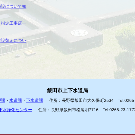
施設について知
・指定工事店一
布設替えについ
飯田市上下水道局
理課
・
水道課
・
下水道課
住所：長野県飯田市大久保町2534 Tel:0265-2
下水浄化センター
住所：長野県飯田市松尾明7716 Tel:0265-23-177