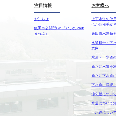
注目情報
お客様へ
お知らせ
上下水道の使
ほか各種手続
飯田市公開型GIS「いいだWeb
まっぷ」
飯田市水道条
水道料金・下
案内
水道・下水道
新たに水道を
新たに下水道
下水道に接続
浄化槽につい
水道について
下水道につい