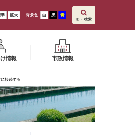
標準
拡大
白
黒
青
背景色
ID・検索
向け情報
市政情報
メ
道に接続する
ニ
ュ
ー
を
ひ
ら
く