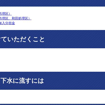
処理区）
処理区、和田処理区）
加入分担金
けていただくこと
を下水に流すには