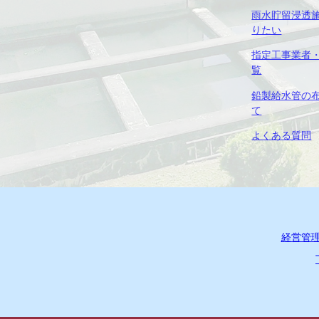
雨水貯留浸透
りたい
指定工事業者
覧
鉛製給水管の
て
よくある質問
経営管