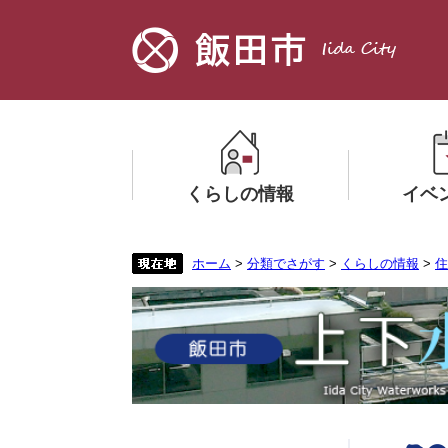
ペ
メ
ー
ニ
ジ
ュ
の
ー
先
を
頭
飛
で
ば
す。
し
くらしの情報
イベ
て
本
文
メ
メ
ホーム
>
分類でさがす
>
くらしの情報
>
住
へ
ニ
ニ
ュ
ュ
ー
ー
を
を
ひ
ひ
ら
ら
く
く