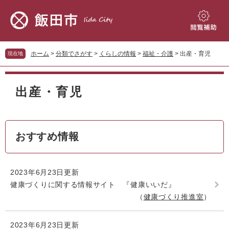
ペ
メ
ー
ニ
ジ
ュ
閲
の
ー
覧
先
を
補
ホーム
>
分類でさがす
>
くらしの情報
>
福祉・介護
>
出産・育児
現在地
頭
飛
助
で
ば
本
す。
し
文
出産・育児
て
本
文
へ
おすすめ情報
2023年6月23日更新
健康づくりに関する情報サイト 『健康いいだ』
健康づくり推進室
2023年6月23日更新