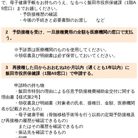
で、母子健康手帳をお持ちのうえ、なるべく飯田市役所保健課（1階A
9窓口）までお越しください。
・予防接種歴の確認
・今後の手続きと必要書類のお渡し など
2 予防接種を受け、一旦接種費用の全額を医療機関の窓口で支払
う。
※予診票は医療機関のものを使用してください。
※領収書及び明細書は必ず保管しておいてください。
3 再接種した日からおおむね3か月以内（遅くとも1年以内）に
飯田市役所保健課（1階A9窓口）で申請する。
申請時の持ち物
・飯田市特別の理由による任意予防接種費補助金交付に関する
理由書【様式第2号】
・領収書及び明細書（対象者の氏名、接種日、金額、医療機関
名が記載されたもの）
・母子健康手帳（骨髄移植手術等を行う以前の定期予防接種及
び再接種の履歴が確認できるもの）
またはその履歴を確認できるもの
・振込先を確認できるもの
・印鑑