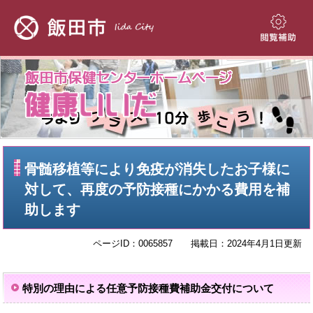
ペ
メ
ー
ニ
ジ
ュ
閲
の
ー
覧
先
を
補
頭
飛
助
で
ば
す。
し
て
本
本
文
骨髄移植等により免疫が消失したお子様に
文
へ
対して、再度の予防接種にかかる費用を補
助します
ページID：0065857
掲載日：2024年4月1日更新
特別の理由による任意予防接種費補助金交付について