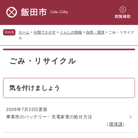
ペ
メ
ー
ニ
ジ
ュ
閲
の
ー
覧
先
を
補
ホーム
>
分類でさがす
>
くらしの情報
>
自然・環境
>
ごみ・リサイク
現在地
頭
飛
助
ル
で
ば
す。
し
本
て
文
ごみ・リサイクル
本
文
へ
気を付けましょう
2026年7月22日更新
事業所のバッテリー・充電家電の処分方法
環境課