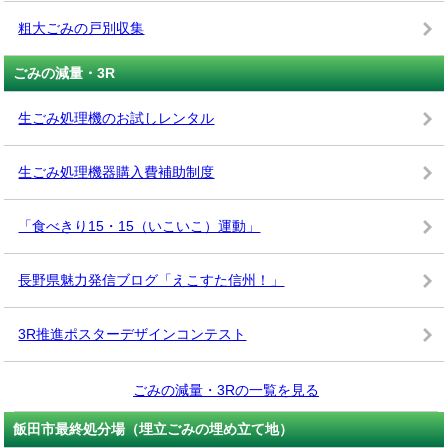
粗大ごみの戸別収集
ごみの減量・3R
生ごみ処理機のお試しレンタル
生ごみ処理機器購入費補助制度
「食べきり15・15（いこいこ）運動」
長野県魅力発信ブログ「えこすた信州！」
3R推進ポスターデザインコンテスト
ごみの減量・3Rの一覧を見る
飯田市最終処分場（埋立ごみの埋め立て地）