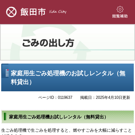
ペ
メ
ー
ニ
ジ
ュ
閲
の
ー
覧
先
を
補
頭
飛
助
で
ば
す。
し
て
本
文
本
家庭用生ごみ処理機のお試しレンタル（無
へ
文
料貸出）
ページID：0119637
掲載日：2025年4月10日更新
家庭用生ごみ処理機お試しレンタル（無料貸出）
生ごみ処理機で生ごみを処理すると、燃やすごみを大幅に減らすこと