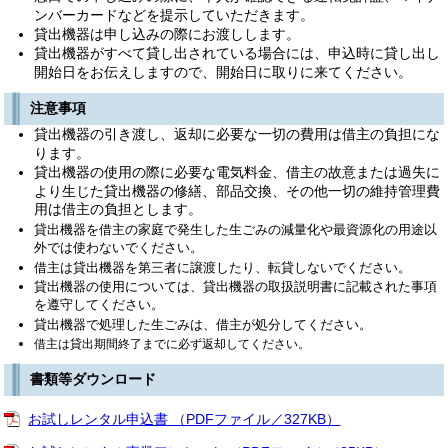
ンバーカードなどを提示していただきます。
貸出機器は申し込みの際にお渡しします。
貸出機器がすべて貸し出されている場合には、申込時に貸し出し
開始日をお伝えしますので、開始日に取りに来てください。
注意事項
貸出機器の引き渡し、返却に必要な一切の費用は借主の負担にな
ります。
貸出機器の使用の際に必要な電気料金、借主の故意または過失に
より生じた貸出機器の修繕、部品交換、
その他一切の維持管理費
用は借主の負担とします。
貸出機器を借主の家庭で発生した生ごみの減量化や最資源化の用途以
外では使わないでください。
借主は貸出機器を第三者に譲渡したり、転貸しないでください。
貸出機器の使用については、貸出機器の取扱説明書に記載された事項
を遵守してください。
貸出機器で処理した生ごみは、借主が処分してください。
借主は貸出期間終了までに必ず返却してください。
書類等ダウンロード
お試しレンタル申込書 （PDFファイル／327KB）