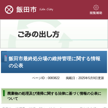
ペ
メ
ー
ニ
ジ
ュ
閲
の
ー
覧
先
を
補
頭
飛
助
で
ば
す。
し
て
本
文
本
飯田市最終処分場の維持管理に関する情報
へ
文
の公表
ページID：0083822
掲載日：2025年5月9日更新
廃棄物の処理及び清掃に関する法律に基づく情報の公表に
ついて