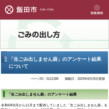
ペ
メ
ー
ニ
ジ
ュ
閲
の
ー
覧
先
を
補
頭
飛
助
で
ば
す。
し
て
本
文
本
「生ごみ出しません袋」のアンケート結果
へ
文
について
ページID：0121289
掲載日：2025年8月25日更新
「生ごみ出しません袋」のアンケート結果
令和6年8月から11月まで配布していました「生ごみ出しません袋」を