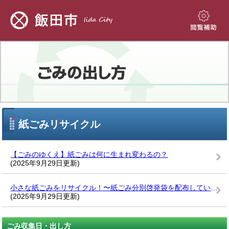
ペ
メ
ー
ニ
ジ
ュ
閲
の
ー
覧
先
を
補
頭
飛
助
で
ば
す。
し
て
本
文
本
紙ごみリサイクル
へ
文
【ごみのゆくえ】紙ごみは何に生まれ変わるの？
(2025年9月29日更新)
小さな紙ごみをリサイクル！〜紙ごみ分別啓発袋を配布しています〜
(2025年9月29日更新)
ごみ収集日・出し方