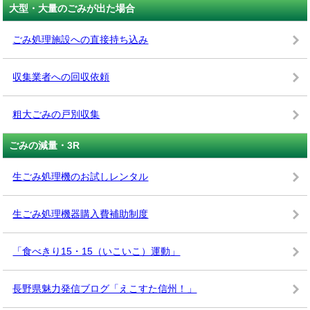
大型・大量のごみが出た場合
ごみ処理施設への直接持ち込み
収集業者への回収依頼
粗大ごみの戸別収集
ごみの減量・3R
生ごみ処理機のお試しレンタル
生ごみ処理機器購入費補助制度
「食べきり15・15（いこいこ）運動」
長野県魅力発信ブログ「えこすた信州！」