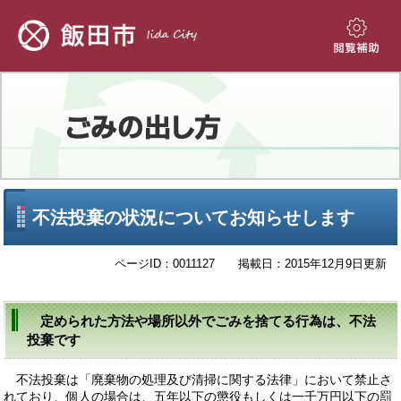
ペ
メ
ー
ニ
ジ
ュ
閲
の
ー
覧
先
を
補
頭
飛
助
で
ば
す。
し
て
本
文
本
不法投棄の状況についてお知らせします
へ
文
ページID：0011127
掲載日：2015年12月9日更新
定められた方法や場所以外でごみを捨てる行為は、不法
投棄です
不法投棄は「廃棄物の処理及び清掃に関する法律」において禁止さ
れており、個人の場合は、五年以下の懲役もしくは一千万円以下の罰