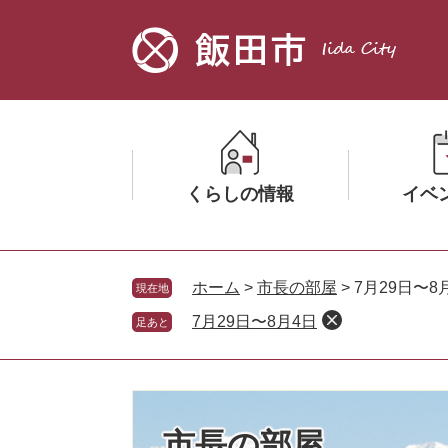
ペ
メ
ー
ニ
ジ
ュ
の
ー
先
を
頭
飛
で
ば
す。
し
くらしの情報
イベ
て
本
文
メ
メ
へ
ニ
ニ
ホーム
>
市長の部屋
>
7月29日〜8
現在地
ュ
ュ
7月29日〜8月4日
足あと
ー
ー
を
を
ひ
ひ
ら
ら
く
く
市長の部屋