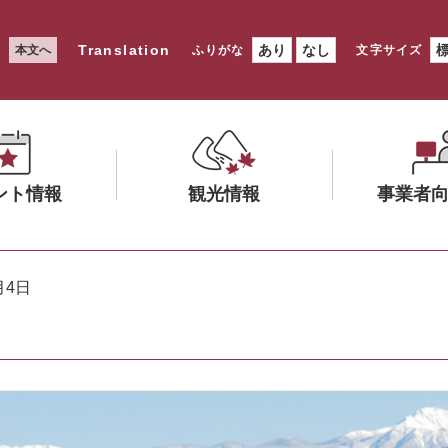
Translation
あり
なし
本文へ
ふりがな
文字サイズ
ント情報
観光情報
事業者
メ
メ
ニ
ニ
月4日
ュ
ュ
ー
ー
を
を
ひ
ひ
ら
ら
く
く