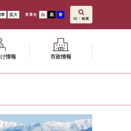
標準
拡大
白
黒
青
背景色
ID・検索
向け情報
市政情報
メ
ニ
ュ
ー
を
ひ
ら
く