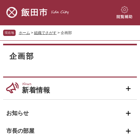
ペ
メ
ー
ニ
ジ
ュ
閲
の
ー
覧
先
を
補
ホーム
>
組織でさがす
>
企画部
現在地
頭
飛
助
で
ば
本
す。
し
文
企画部
て
本
文
へ
新着情報
お知らせ
市長の部屋