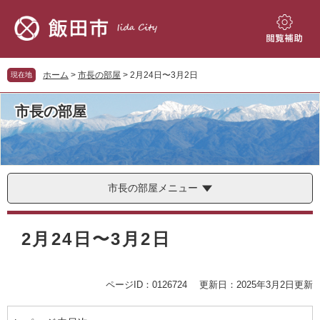
ペ
メ
ー
ニ
ジ
ュ
閲
の
ー
覧
先
を
補
ホーム
>
市長の部屋
>
2月24日〜3月2日
現在地
頭
飛
助
で
ば
市長の部屋
す。
し
て
本
文
へ
市長の部屋メニュー
本
文
2月24日〜3月2日
ページID：0126724
更新日：2025年3月2日更新