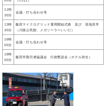
00分
（C311）
11時
会議・打ち合わせ等
30分
13時
飯田マイクログリッド運用開始式典 及び 現地見学
30分
（川路公民館、メガソーラーいいだ）
16時
会議・打ち合わせ等
00分
18時
飯田市勤労者協議会 行政懇談会（ホテル弥生）
00分