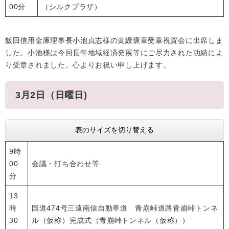
00分
（シルクプラザ）
飯田信用金庫理事長小池貞志様の黄綬褒章受章祝賀会に出席しま
した。小池様は今回長年地域経済発展等にご尽力された功績によ
り受章されました。心よりお祝い申し上げます。
3月2日（日曜日)
表のサイズを切り替える
9時
00
会議・打ち合わせ等
分
13
時
国道474号三遠南信自動車道 青崩峠道路青崩峠トンネ
30
ル（仮称）完成式（青崩峠トンネル（仮称））