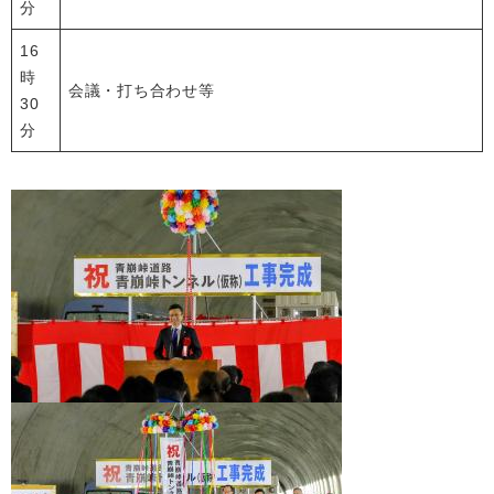
分
16
時
会議・打ち合わせ等
30
分