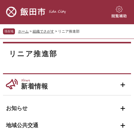
ペ
メ
ー
ニ
ジ
ュ
閲
の
ー
覧
先
を
補
ホーム
>
組織でさがす
>
リニア推進部
現在地
頭
飛
助
で
ば
本
す。
し
文
リニア推進部
て
本
文
へ
新着情報
お知らせ
地域公共交通