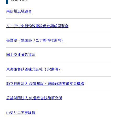
南信州広域連合
リニア中央新幹線建設促進期成同盟会
長野県（建設部リニア整備推進局）
国土交通省鉄道局
東海旅客鉄道株式会社（JR東海）
独立行政法人 鉄道建設・運輸施設整備支援機構
公益財団法人 鉄道総合技術研究所
山梨リニア実験線