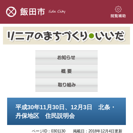
ペ
メ
ー
ニ
ジ
ュ
閲
の
ー
覧
先
を
補
頭
飛
助
で
ば
す。
し
て
本
文
へ
本
平成30年11月30日、12月3日 北条・
文
丹保地区 住民説明会
ページID：0301130
掲載日：2018年12月4日更新