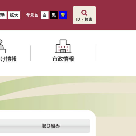
標準
拡大
白
黒
青
背景色
ID・検索
向け情報
市政情報
メ
ニ
ュ
ー
を
ひ
ら
く