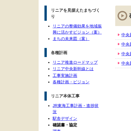
本
リニアを見据えたまちづく
文
り
リニアの整備効果を地域振
興に活かすビジョン（案）
中央
まちの未来図（案）
中央
各種計画
中央
リニア推進ロードマップ
中央
リニア中央新幹線とは
工事実施計画
各種計画・ビジョン
リニア本体工事
JR東海工事計画・進捗状
況
駅舎デザイン
確認書・協定