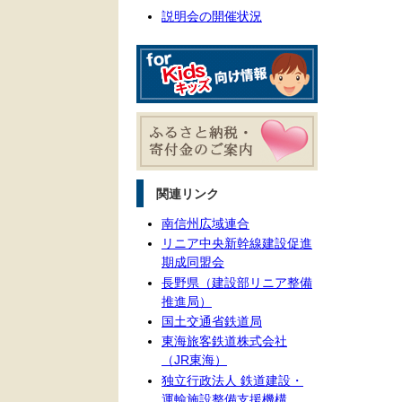
説明会の開催状況
関連リンク
南信州広域連合
リニア中央新幹線建設促進
期成同盟会
長野県（建設部リニア整備
推進局）
国土交通省鉄道局
東海旅客鉄道株式会社
（JR東海）
独立行政法人 鉄道建設・
運輸施設整備支援機構