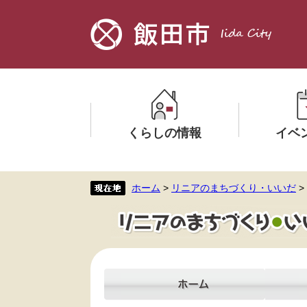
ペ
メ
ー
ニ
ジ
ュ
の
ー
先
を
頭
飛
で
ば
す。
し
くらしの情報
イベ
て
本
文
メ
メ
ホーム
>
リニアのまちづくり・いいだ
>
へ
ニ
ニ
ュ
ュ
ー
ー
を
を
ひ
ひ
ら
ら
く
く