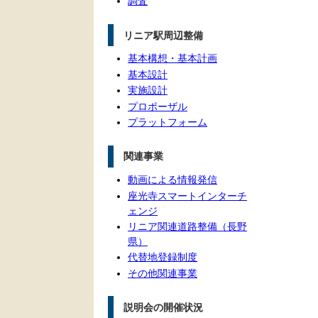
調査
リニア駅周辺整備
基本構想・基本計画
基本設計
実施設計
プロポーザル
プラットフォーム
関連事業
動画による情報発信
座光寺スマートインターチ
ェンジ
リニア関連道路整備（長野
県）
代替地登録制度
その他関連事業
説明会の開催状況