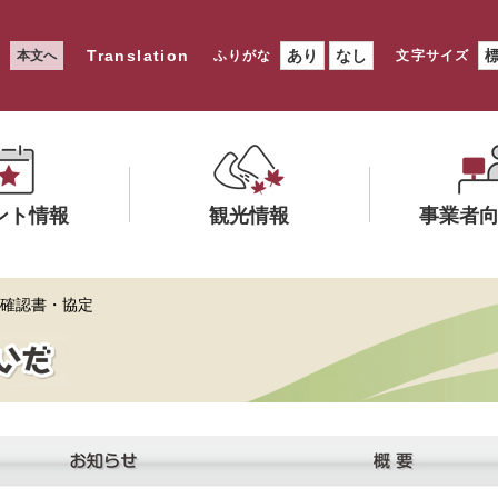
Translation
あり
なし
本文へ
ふりがな
文字サイズ
ント情報
観光情報
事業者
メ
メ
 確認書・協定
ニ
ニ
ュ
ュ
ー
ー
を
を
ひ
ひ
ら
ら
く
く