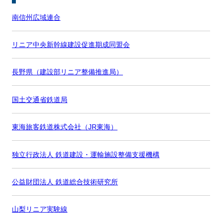
南信州広域連合
リニア中央新幹線建設促進期成同盟会
長野県（建設部リニア整備推進局）
国土交通省鉄道局
東海旅客鉄道株式会社（JR東海）
独立行政法人 鉄道建設・運輸施設整備支援機構
公益財団法人 鉄道総合技術研究所
山梨リニア実験線