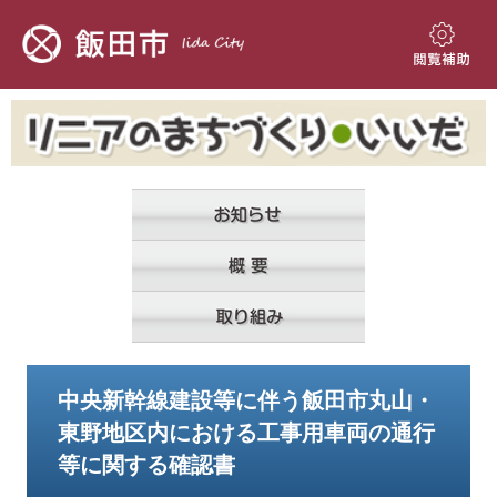
ペ
メ
ー
ニ
ジ
ュ
閲
の
ー
覧
先
を
補
頭
飛
助
で
ば
す。
し
て
本
文
へ
本
中央新幹線建設等に伴う飯田市丸山・
文
東野地区内における工事用車両の通行
等に関する確認書