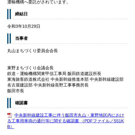
運輸機構へ委託がされています。
締結日
令和3年10月29日
当事者
丸山まちづくり委員会会長
東野まちづくり会議会長
鉄道・運輸機構関東甲信工事局 飯田鉄道建設所長
東海旅客鉄道株式会社 中央新幹線推進本部 中央新幹線建設部
名古屋建設部 中央新幹線長野工事事務所長
飯田市長
確認書
中央新幹線建設工事に伴う飯田市丸山・東野地区内におけ
る工事用車両の通行等に関する確認書 （PDFファイル／551K
B）