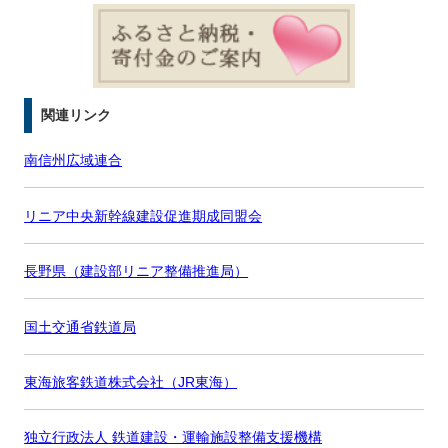
関連リンク
南信州広域連合
リニア中央新幹線建設促進期成同盟会
長野県（建設部リニア整備推進局）
国土交通省鉄道局
東海旅客鉄道株式会社（JR東海）
独立行政法人 鉄道建設・運輸施設整備支援機構