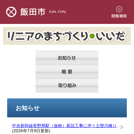
ペ
メ
ー
ニ
ジ
ュ
閲
の
ー
覧
先
を
補
頭
飛
助
で
ば
す。
し
て
本
文
へ
本
お知らせ
文
中央新幹線長野県駅（仮称）新設工事に伴う土曽川橋りょうへの要対策土活用に関する確認書
(2026年7月9日更新)