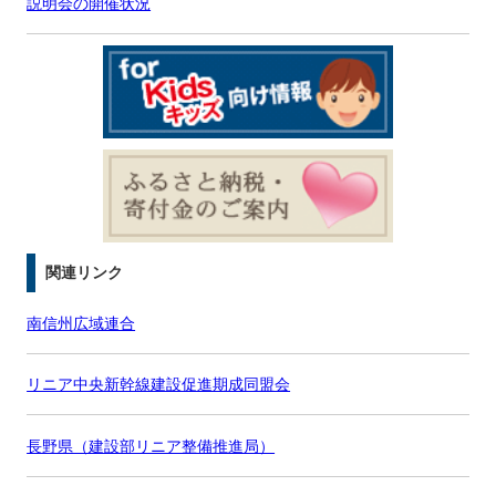
説明会の開催状況
関連リンク
南信州広域連合
リニア中央新幹線建設促進期成同盟会
長野県（建設部リニア整備推進局）