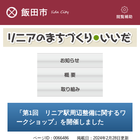
ペ
メ
ー
ニ
ジ
ュ
閲
の
ー
覧
先
を
補
頭
飛
助
で
ば
す。
し
て
本
文
へ
本
「第1回 リニア駅周辺整備に関するワ
文
ークショップ」を開催しました
ページID：0066486
掲載日：2024年2月28日更新