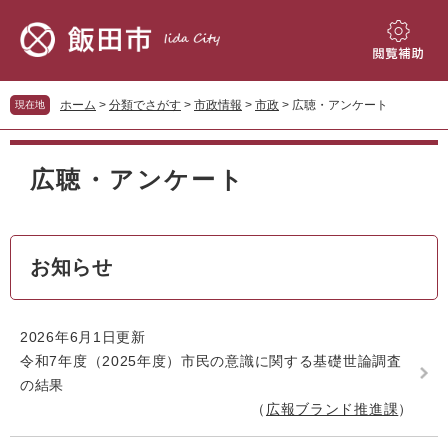
ペ
メ
ー
ニ
ジ
ュ
閲
の
ー
覧
先
を
補
ホーム
>
分類でさがす
>
市政情報
>
市政
>
広聴・アンケート
現在地
頭
飛
助
で
ば
本
す。
し
文
広聴・アンケート
て
本
文
へ
お知らせ
2026年6月1日更新
令和7年度（2025年度）市民の意識に関する基礎世論調査
の結果
広報ブランド推進課