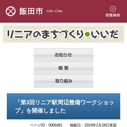
ペ
メ
ー
ニ
ジ
ュ
閲
の
ー
覧
先
を
補
頭
飛
助
で
ば
す。
し
て
本
文
へ
本
「第3回リニア駅周辺整備ワークショッ
文
プ」を開催しました
ページID：0066481
掲載日：2024年2月28日更新