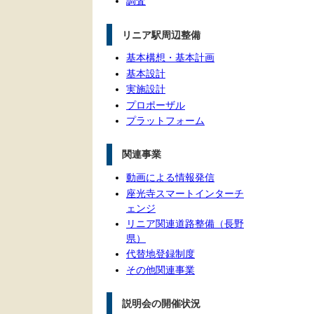
調査
リニア駅周辺整備
基本構想・基本計画
基本設計
実施設計
プロポーザル
プラットフォーム
関連事業
動画による情報発信
座光寺スマートインターチ
ェンジ
リニア関連道路整備（長野
県）
代替地登録制度
その他関連事業
説明会の開催状況