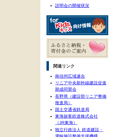
説明会の開催状況
関連リンク
南信州広域連合
リニア中央新幹線建設促進
期成同盟会
長野県（建設部リニア整備
推進局）
国土交通省鉄道局
東海旅客鉄道株式会社
（JR東海）
独立行政法人 鉄道建設・
運輸施設整備支援機構