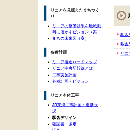
本
リニアを見据えたまちづく
文
り
リニアの整備効果を地域振
興に活かすビジョン（案）
駅舎
まちの未来図（案）
駅舎
各種計画
リニ
リニア推進ロードマップ
リニア中央新幹線とは
工事実施計画
各種計画・ビジョン
リニア本体工事
JR東海工事計画・進捗状
況
駅舎デザイン
確認書・協定