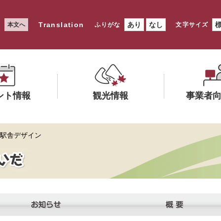
Translation
あり
なし
本文へ
ふりがな
文字サイズ
ント情報
観光情報
事業者
メ
メ
 駅舎デザイン
ニ
ニ
ュ
ュ
ー
ー
を
を
ひ
ひ
ら
ら
く
く