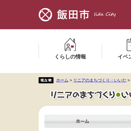
ペ
メ
ー
ニ
ジ
ュ
の
ー
先
を
頭
飛
で
ば
す。
し
くらしの情報
イベ
て
本
文
メ
メ
ホーム
>
リニアのまちづくり・いいだ
>
へ
ニ
ニ
ュ
ュ
ー
ー
を
を
ひ
ひ
ら
ら
く
く