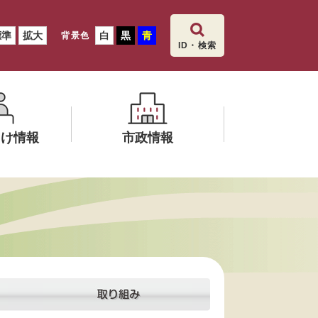
標準
拡大
白
黒
青
背景色
ID・検索
向け情報
市政情報
メ
ニ
ュ
ー
を
ひ
ら
く