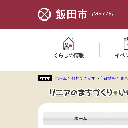
ペ
メ
ー
ニ
ジ
ュ
の
ー
先
を
頭
飛
で
ば
す。
し
くらしの情報
イベ
て
本
文
メ
メ
ホーム
>
分類でさがす
>
市政情報
>
ま
へ
ニ
ニ
ュ
ュ
ー
ー
を
を
ひ
ひ
ら
ら
く
く