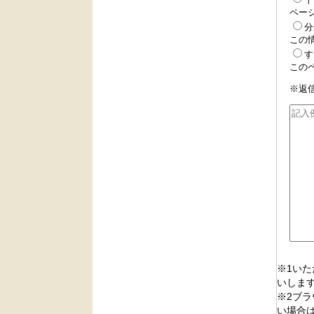
ペー
分
この
す
この
※返
※1い
いしま
※2ブラ
い場合