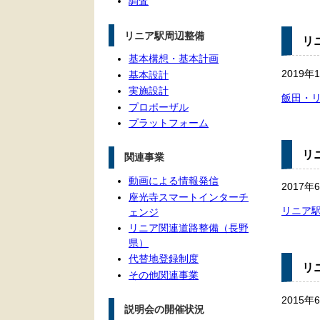
調査
リニア駅周辺整備
リ
基本構想・基本計画
2019
基本設計
実施設計
飯田・
プロポーザル
プラットフォーム
リ
関連事業
動画による情報発信
2017
座光寺スマートインターチ
リニア
ェンジ
リニア関連道路整備（長野
県）
代替地登録制度
リ
その他関連事業
2015
説明会の開催状況