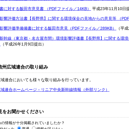
書に対する飯田市意見書 （PDFファイル／14KB）
平成23年11月10日
影響評価方法書【長野県】に関する環境保全の見地からの意見等 （PDF
影響評価準備備書に対する飯田市意見（PDFファイル／289KB）
（平成
新幹線（東京都・名古屋市間）環境影響評価書【長野県】に関する環境保
）
（平成26年1月9日提出）
信州広域連合の取り組み
広域連合においても様々な取り組みを行っています。
広域連合ホームページ－リニア中央新幹線情報
（外部リンク）
見をお聞かせください
めの情報が十分掲載されていましたか？
分だった
普通
情報が足りない