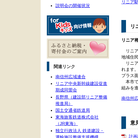
リニア
説明会の開催状況
リ
リニア
リニア
地域住民
リニア
関連リンク
れます
プラス
南信州広域連合
本市で
リニア中央新幹線建設促進
組みを
期成同盟会
長野県（建設部リニア整備
南信州
推進局）
国土交通省鉄道局
東海旅客鉄道株式会社
意
（JR東海）
独立行政法人 鉄道建設・
計画
運輸施設整備支援機構