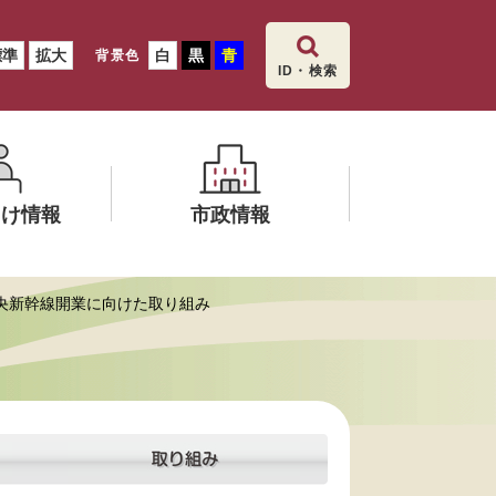
標準
拡大
白
黒
青
背景色
ID・検索
向け情報
市政情報
メ
中央新幹線開業に向けた取り組み
ニ
ュ
ー
を
ひ
ら
く