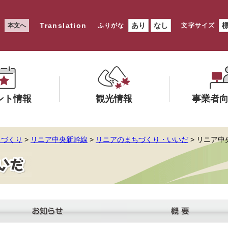
Translation
あり
なし
本文へ
ふりがな
文字サイズ
ント情報
観光情報
事業者
メ
メ
ちづくり
>
リニア中央新幹線
>
リニアのまちづくり・いいだ
> リニア
ニ
ニ
ュ
ュ
ー
ー
を
を
ひ
ひ
ら
ら
く
く