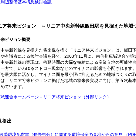
駅周辺整備基本構想検討会議
ニア将来ビジョン ～リニア中央新幹線飯田駅を見据えた地域
将来ビジョン概要
中央新幹線を見据えた将来像を描く「リニア将来ビジョン」は、飯田下
や有識者による検討会議を経て、2003年11月に、南信州広域連合で策
中央新幹線の実現は、移動時間の大幅な短縮による産業立地の可能性向
。一方で、いわゆるストロー現象などのマイナスの影響も心配されます
面を最大限に活かし、マイナス面を最小限に抑えるための地域づくりの
は、リニア将来ビジョンに掲げた地域の将来像実現に向け、第五次基本
進めています。
広域連合ホームページ－リニア将来ビジョン
（外部リンク）
見提出
段階環境配慮書（長野県分）に関する環境保全の見地からの意見 （PDF