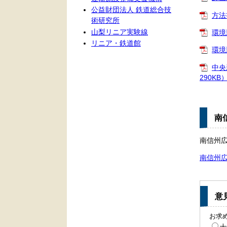
公益財団法人 鉄道総合技
方法
術研究所
山梨リニア実験線
環境
リニア・鉄道館
環境
中央
290KB
南
南信州
南信州
意
お求
十