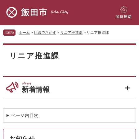
ペ
メ
ー
ニ
ジ
ュ
閲
の
ー
覧
先
を
補
ホーム
>
組織でさがす
>
リニア推進部
>
リニア推進課
現在地
頭
飛
助
で
ば
本
す。
し
文
リニア推進課
て
本
文
へ
新着情報
ページ内目次
お知らせ