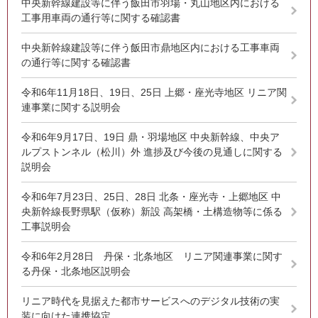
中央新幹線建設等に伴う飯田市羽場・丸山地区内における
工事用車両の通行等に関する確認書
中央新幹線建設等に伴う飯田市鼎地区内における工事車両
の通行等に関する確認書
令和6年11月18日、19日、25日 上郷・座光寺地区 リニア関
連事業に関する説明会
令和6年9月17日、19日 鼎・羽場地区 中央新幹線、中央ア
ルプストンネル（松川）外 進捗及び今後の見通しに関する
説明会
令和6年7月23日、25日、28日 北条・座光寺・上郷地区 中
央新幹線長野県駅（仮称）新設 高架橋・土構造物等に係る
工事説明会
令和6年2月28日 丹保・北条地区 リニア関連事業に関す
る丹保・北条地区説明会
リニア時代を見据えた都市サービスへのデジタル技術の実
装に向けた連携協定