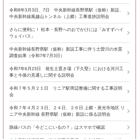
令和8年3月3日、7日 中央新幹線長野県駅（仮称）新設、
中央新幹線風越山トンネル（上郷）工事進捗説明会
さらに便利に！ 松本・長野へのおでかけには「みすずハイ
ウェイバス」
中央新幹線長野県駅（仮称）新設工事に伴う土曽川の水質
調査結果（令和7年7月3日）
令和7年6月23日 発生土置き場（下久堅）における河川工
事と今後の見通しに関する説明会
令和７年５月２１日 リニア駅周辺整備に関する工事説明
会
令和７年４月２３日、２４日、２６日 上郷・座光寺地区 リ
ニア中央新幹線 長野県駅（仮称）新設に係る説明会
路線バスの「今どこにいるの？」はスマホで確認